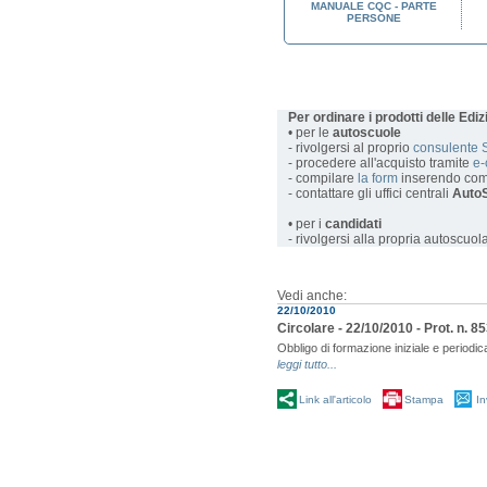
QUENZA AL
REGISTRO DI FREQUENZA AL
MANUALE CQC - PARTE
MAZIONE
CORSO DI FORMAZIONE
PERSONE
 TEORIA
INIZIALE CQC - PRATICA
Per ordinare i prodotti delle Edi
• per le
autoscuole
- rivolgersi al proprio
consulente 
- procedere all'acquisto tramite
e
- compilare
la form
inserendo com
- contattare gli uffici centrali
AutoS
• per i
candidati
- rivolgersi alla propria autoscuol
Vedi anche:
22/10/2010
Circolare - 22/10/2010 - Prot. n. 
Obbligo di formazione iniziale e periodic
leggi tutto...
Link all'articolo
Stampa
In