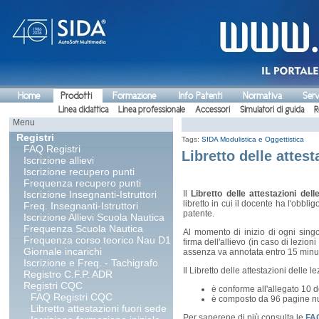
Home
Prodotti
Formazione
Info Patenti
Normativa
Serv
Linea didattica
Linea professionale
Accessori
Simulatori di guida
R
Menu
Registri
Tags:
SIDA Modulistica e Oggettistica
FAQ Registri
Libretto delle attes
Iscrizione allievi
Iscrizione recupero punti
Frequenza recupero punti
Iscrizione Insegnanti-Istruttori
Il
Libretto delle attestazioni dell
libretto in cui il docente ha l'obbli
Freq. Insegnanti-Istruttori
patente.
Iscrizione Allievi Scuola Nautica
Frequenza Scuola Nautica
Al momento di inizio di ogni singo
Frequenza corso teorico Nau D1
firma dell'allievo (in caso di lezioni
Giornale incarichi
assenza va annotata entro 15 minuti 
Iscrizione e Freq. - Tachigrafo
Il Libretto delle attestazioni delle l
Registro C.F.P. ADR
Registri CQC
è conforme all'allegato 10 
FAQ Registri CQC
è composto da 96 pagine nu
Libretto attestazioni fuori sede
Per saperene di più consulta le
FA