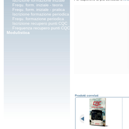
Iscrizione formazione iniziale
Frequ. form. iniziale - teoria
Frequ. form. iniziale - pratica
Iscrizione formazione periodica
Frequ. formazione periodica
Iscrizione recupero punti CQC
Frequenza recupero punti CQC
Modulistica
Prodotti correlati